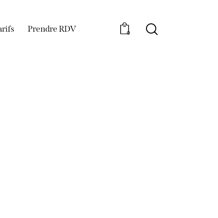
arifs
Prendre RDV
0